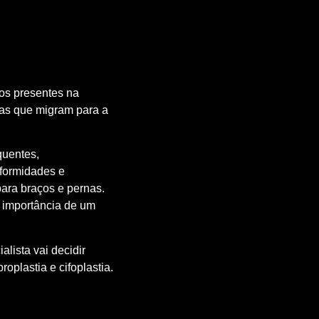
ios presentes na
nas que migram para a
quentes,
eformidades e
para braços e pernas.
a importância de um
lista vai decidir
roplastia e cifoplastia.