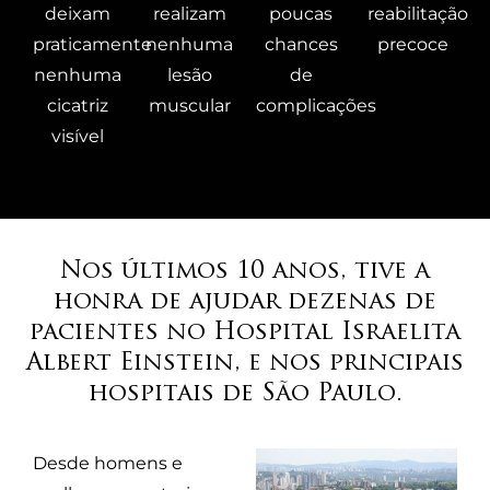
deixam
realizam
poucas
reabilitação
praticamente
nenhuma
chances
precoce
nenhuma
lesão
de
cicatriz
muscular
complicações
visível
Nos últimos 10 anos, tive a
honra de ajudar dezenas de
pacientes no Hospital Israelita
Albert Einstein, e nos principais
hospitais de São Paulo.
Desde homens e