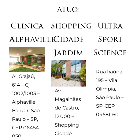
atuo:
Clinica
Shopping
Ultra
Alphaville
Cidade
Sport
Jardim
Science
Rua Iraúna,
Al. Grajaú,
195 – Vila
614 – Cj
Olímpia,
Av.
1002/1003 –
São Paulo –
Magalhães
Alphaville
SP, CEP
de Castro,
Barueri São
04581-60
12.000 –
Paulo – SP,
Shopping
CEP 06454-
Cidade
050